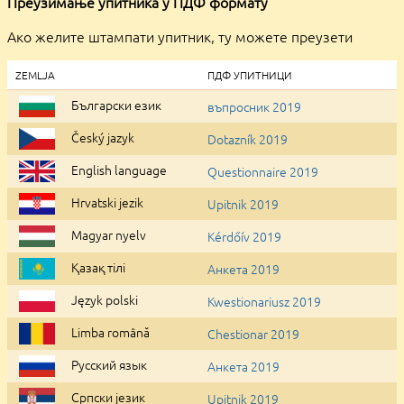
Преузимање упитника у ПДФ формату
Ако желите штампати упитник, ту можете преузети
ZEMLJA
ПДФ УПИТНИЦИ
Български език
въпросник 2019
Český jazyk
Dotazník 2019
English language
Questionnaire 2019
Hrvatski jezik
Upitnik 2019
Magyar nyelv
Kérdőív 2019
Қазақ тілі
Aнкета 2019
Język polski
Kwestionariusz 2019
Limba română
Chestionar 2019
Pусский язык
Aнкета 2019
Cрпски jeзик
Upitnik 2019