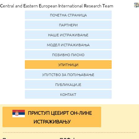
C
entral and
E
astern
E
uropean
I
nternational
R
esearch
T
eam
ПОЧЕТНА СТРАНИЦА
ПАРТНЕРИ
НАШЕ ИСТРАЖИВАЊЕ
МОДЕЛ ИСТРАЖИВАЊА
ПОЗИВНО ПИСМО
УПИТНИЦИ
УПУТСТВО ЗА ПОПУЊАВАЊЕ
ПУБЛИКАЦИЈЕ
КОНТАКТ
ПРИСТУП ЦЕЕИРТ ОН-ЛИНЕ
ИСТРАЖИВАЊУ